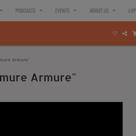
PODCASTS
EVENTS
ABOUT US
LVP
rmure Armure"
rmure Armure"