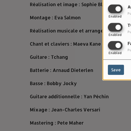
Réalisation et image : Sophie Blondy
A
Pu
Enabled
Montage : Eva Salmon
T
Réalisation musicale et arrangements : Yan
Pu
Enabled
Chant et claviers : Maeva Kane
F
Pu
Enabled
Guitare : Tchang
Batterie : Arnaud Dieterlen
Save
Basse : Bobby Jocky
Guitare additionnelle : Yan Péchin
Mixage : Jean-Charles Versari
Mastering : Pete Maher