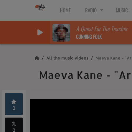
HOME
RADIO
MUSIC
A Quest For The Teacher
CUNNING FOLK
All the music videos
Maeva Kane - "A
Maeva Kane - "A
0
0