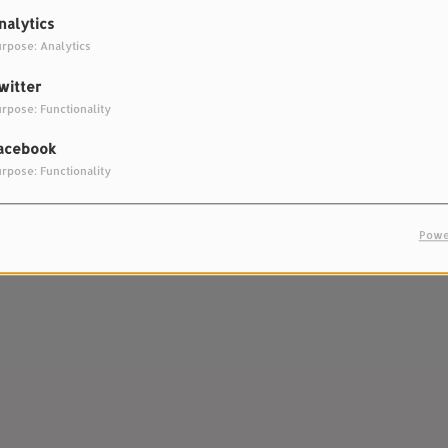
nalytics
rpose: Analytics
witter
 Péchin
rpose: Functionality
acebook
rpose: Functionality
Powe