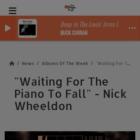
Deep In The Lovin' Arms Of My Babe
BUCK CURRAN
News
Albums Of The Week
"Waiting For The Piano To Fall" - Nick Wheeldon
"Waiting For The
Piano To Fall" - Nick
Wheeldon