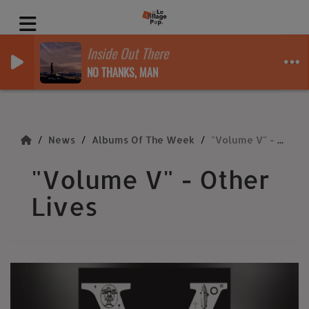
Inside Out There
NO THANKS, MAN
News
Albums Of The Week
"Volume V" - Other Lives
"Volume V" - Other
Lives