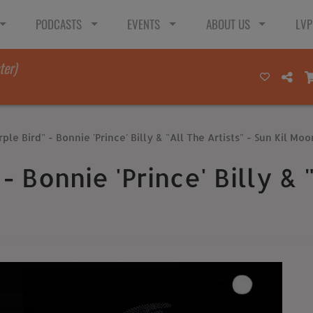
PODCASTS
EVENTS
ABOUT US
LVP
ter)
ple Bird" - Bonnie 'Prince' Billy & "All The Artists" - Sun Kil Moo
- Bonnie 'Prince' Billy & 