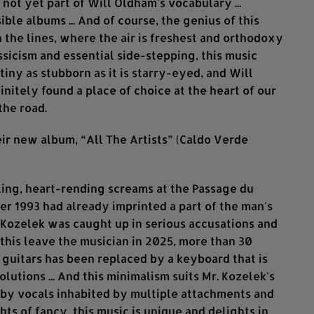
not yet part of Will Oldham's vocabulary ...
ible albums ... And of course, the genius of this
the lines, where the air is freshest and orthodoxy
ssicism and essential side-stepping, this music
iny as stubborn as it is starry-eyed, and Will
initely found a place of choice at the heart of our
the road.
ir new album, “All The Artists” (Caldo Verde
ing, heart-rending screams at the Passage du
r 1993 had already imprinted a part of the man's
, Kozelek was caught up in serious accusations and
 this leave the musician in 2025, more than 30
 guitars has been replaced by a keyboard that is
lutions ... And this minimalism suits Mr. Kozelek's
d by vocals inhabited by multiple attachments and
hts of fancy, this music is unique and delights in