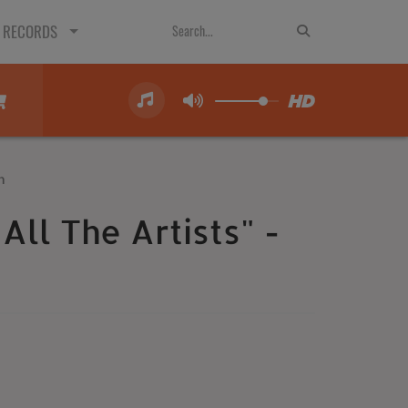
 RECORDS
n
"All The Artists" -