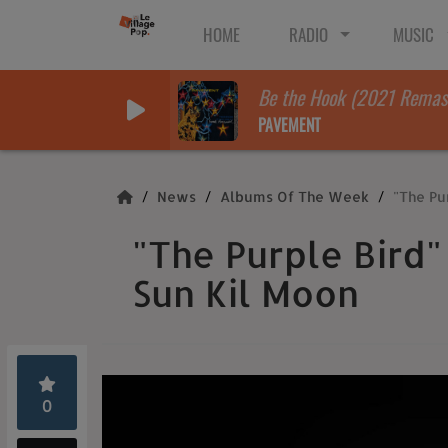
HOME
RADIO
MUSIC
Be the Hook (2021 Remas
PAVEMENT
News
Albums Of The Week
"The Pur
"The Purple Bird" 
Sun Kil Moon
0