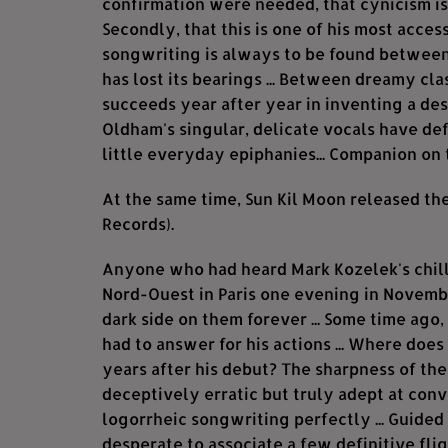
confirmation were needed, that cynicism is 
Secondly, that this is one of his most access
songwriting is always to be found between 
has lost its bearings ... Between dreamy cla
succeeds year after year in inventing a dest
Oldham's singular, delicate vocals have def
little everyday epiphanies... Companion on 
At the same time, Sun Kil Moon released the
Records).
Anyone who had heard Mark Kozelek's chill
Nord-Ouest in Paris one evening in Novembe
dark side on them forever ... Some time ago
had to answer for his actions ... Where does
years after his debut? The sharpness of the
deceptively erratic but truly adept at convo
logorrheic songwriting perfectly ... Guide
desperate to associate a few definitive flig