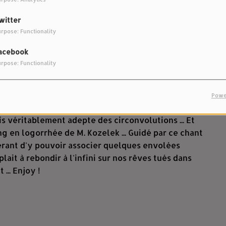
witter
n Kil Moon, "All The Artists" (Caldo Verde
rpose: Functionality
acebook
çants que déchirants de Mark Kozelek un soir de
rpose: Functionality
aris avait déjà bien imprimé en lui et pour
sieur ... Rattrapé il y a quelques temps par de
répondre de ses actes ... Qu'en est-il du musicien
Powe
. On a fait fî du tranchant des guitares pour laisser
s véritablement adepte des circonvolutions ... Et
g en logorrhée de M. Kozelek ... Guidé par ce chant
érant d'y pouvoir associer quelques envolées
lait à rebondir à l'infini sur nos rêves tués dans
 ... Enjoy !