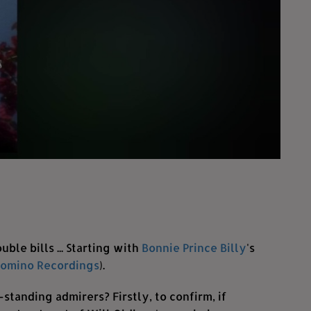
le bills ... Starting with
Bonnie Prince Billy
's
omino Recordings
).
tanding admirers? Firstly, to confirm, if