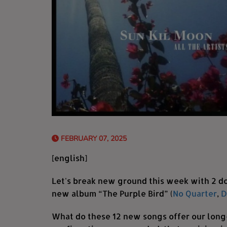
FEBRUARY 07, 2025
[english]
Let's break new ground this week with 2 doub
new album “The Purple Bird” (
No Quarter
,
D
What do these 12 new songs offer our long-s