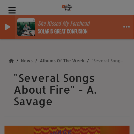
She Kissed My Forehead
SOLARIS GREAT CONFUSION
News
Albums Of The Week
"Several Songs About Fire" - A. Savage
"Several Songs
About Fire" - A.
Savage