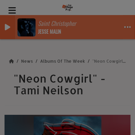
Saint Christopher
JESSE MALIN
News
Albums Of The Week
"Neon Cowgirl" - Tami Neilson
"Neon Cowgirl" -
Tami Neilson