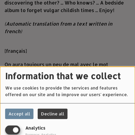
discovering the other? ... Who knows? ... A bedside
album to forget vulgar childish times ... Enjoy!
(Automatic translation from a text written in
french)
[français]
On aura toujours un peu de mal avec le mot
"mission", mais force est de reconnaitre que ce
Information that we collect
nouvel album de The Innocence Mission, "Midwinter
Swimmers" (Bella Union,
Boogie Drugstore
) est un
We use cookies to provide the services and features
petit miracle.
offered on our site and to improve our users' experience.
Comment, près de 40 ans après sa création, un
Accept all
Decline all
groupe peut-il sortir un album d'une telle fraicheur
? ... Comment le noyau créatif Don et Karen Peris
Analytics
peut-il arriver à nous donner à ce point l'impression
Purpose: Analytics