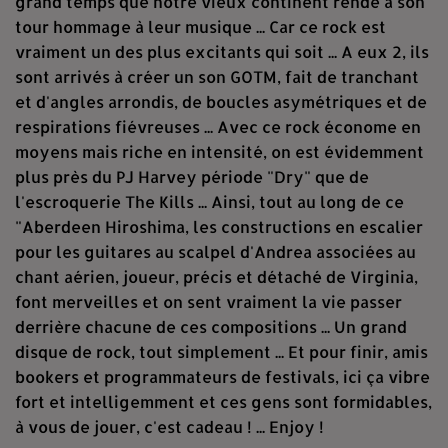
grand temps que notre vieux continent rende à son
tour hommage à leur musique ... Car ce rock est
vraiment un des plus excitants qui soit ... A eux 2, ils
sont arrivés à créer un son GOTM, fait de tranchant
et d'angles arrondis, de boucles asymétriques et de
respirations fiévreuses ... Avec ce rock économe en
moyens mais riche en intensité, on est évidemment
plus près du PJ Harvey période "Dry" que de
l'escroquerie The Kills ... Ainsi, tout au long de ce
"Aberdeen Hiroshima, les constructions en escalier
pour les guitares au scalpel d'Andrea associées au
chant aérien, joueur, précis et détaché de Virginia,
font merveilles et on sent vraiment la vie passer
derrière chacune de ces compositions ... Un grand
disque de rock, tout simplement ... Et pour finir, amis
bookers et programmateurs de festivals, ici ça vibre
fort et intelligemment et ces gens sont formidables,
à vous de jouer, c'est cadeau ! ... Enjoy !